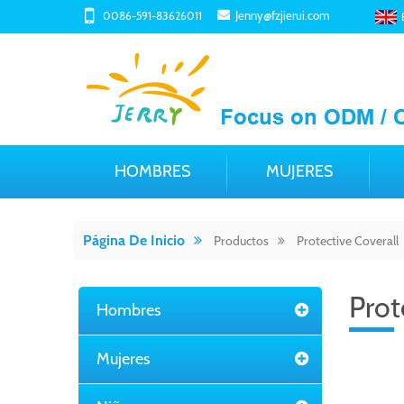
Jenny@fzjierui.com
0086-591-83626011
HOMBRES
MUJERES
Página De Inicio
Productos
Protective Coverall
Prot
Hombres
Mujeres