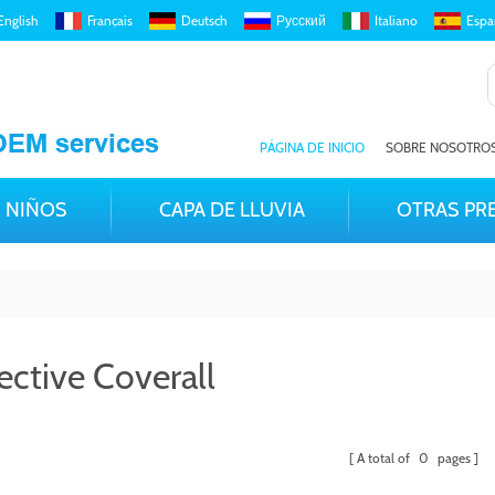
English
Français
Deutsch
Русский
Italiano
Espa
PÁGINA DE INICIO
SOBRE NOSOTRO
NIÑOS
CAPA DE LLUVIA
OTRAS PR
ective Coverall
A total of
0
pages