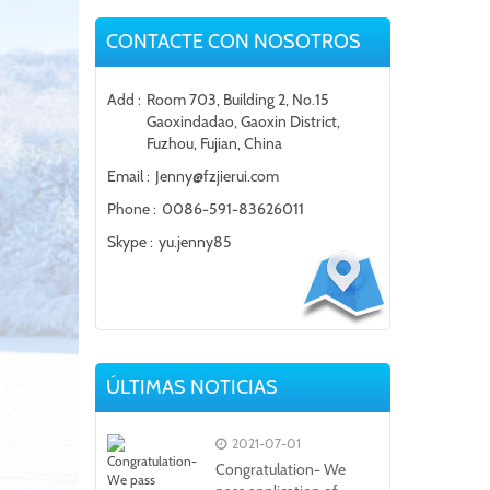
CONTACTE CON NOSOTROS
Add :
Room 703, Building 2, No.15
Gaoxindadao, Gaoxin District,
Fuzhou, Fujian, China
Email :
Jenny@fzjierui.com
Phone :
0086-591-83626011
Skype :
yu.jenny85
ÚLTIMAS NOTICIAS
2021-07-01
Congratulation- We