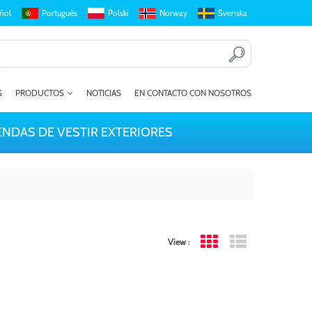
ñol
Português
Polski
Norway
Svenska
S
PRODUCTOS
NOTICIAS
EN CONTACTO CON NOSOTROS
ENDAS DE VESTIR EXTERIORES
View :
Grid View
List View