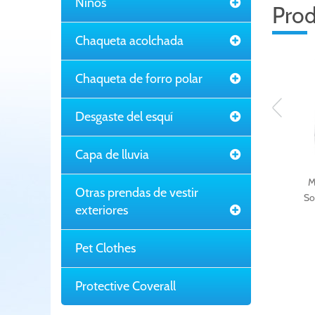
Niños
Prod
Chaqueta acolchada
Chaqueta de forro polar
Desgaste del esquí
Capa de lluvia
Chaqueta
M
Otras prendas de vestir
rompevientos de
So
exteriores
hombre costilla Poly
Pet Clothes
Protective Coverall