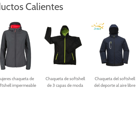
uctos Calientes
ujeres chaqueta de
Chaqueta de softshell
Chaqueta del softshell
ftshell impermeable
de 3 capas de moda
del deporte al aire libre
y transpirable
negra para las mujeres
de los hombres de la
tela del softshell
impermeable de la
manera