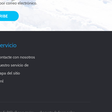
por correo electrónico.
ervicio
ontacte con nosotros
estro servicio de
pa del sitio
ml