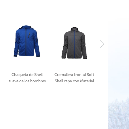
Chaqueta de Shell
Cremallera frontal Soft
Chaquet
suave de los hombres
Shell capa con Material
rompeviento
con capucha
de Jersey
hombre costill
desmontable