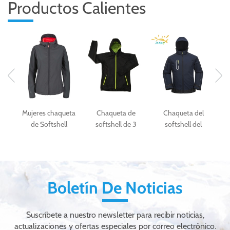
Productos Calientes
Mujeres chaqueta
Chaqueta de
Chaqueta del
Chaq
e
de Softshell
softshell de 3
softshell del
s
impermeable y
capas de moda
deporte al aire
h
transpirable
negra para las
libre de los
mujeres
hombres de la tela
d
del softshell
impermeable de la
Boletín De Noticias
manera
Suscríbete a nuestro newsletter para recibir noticias,
actualizaciones y ofertas especiales por correo electrónico.