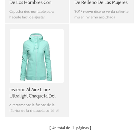
De Los Hombres Con
De Relleno De Las Mujeres
Capucha Desmontable
Capucha desmontable para
2017 nuevo diseño venta caliente
hacerle fácil de ajustar
mujer invierno acolchada
chaqueta con precio de fábrica
Invierno Al Aire Libre
Ultralight Chaqueta Del
Softshell De Las Mujeres
directamente la fuente de la
fábrica de la chaqueta softshell
transpirable de la buena calidad
Un total de
1
páginas