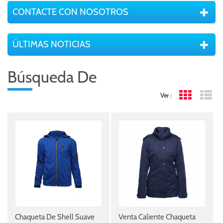
CONTACTE CON NOSOTROS
ÚLTIMAS NOTICIAS
Búsqueda De
Ver :
Grid View
Lis
Chaqueta De Shell Suave
Venta Caliente Chaqueta