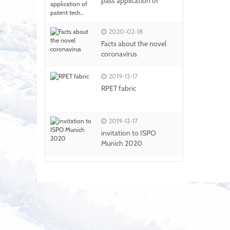
pass application of
hombre costilla Poly
patent tech...
2020-02-18
Facts about the novel
coronavirus
2019-12-17
RPET fabric
2019-12-17
invitation to ISPO
Munich 2020