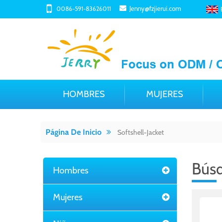
Jenny@fzjierui.com
0086-591-83626011
HOMBRES
MUJERES
Página De Inicio
Softshell-Jacket
Bús
Hombres
Mujeres