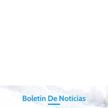
y transpirable
negra para las mujeres
de los hombres de la
tela del softshell
impermeable de la
manera
Boletín De Noticias