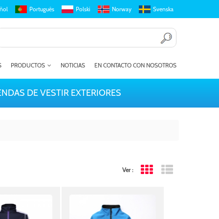
ñol
Português
Polski
Norway
Svenska
S
PRODUCTOS
NOTICIAS
EN CONTACTO CON NOSOTROS
ENDAS DE VESTIR EXTERIORES
Ver :
Grid View
List View