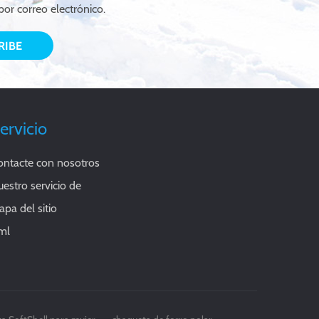
por correo electrónico.
ervicio
ontacte con nosotros
estro servicio de
pa del sitio
ml