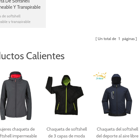
ta De Softshell
eable Y Transpirable
De Los Hombres
 de softshell
ble y transpirable
e los hombres
Un total de
1
páginas
uctos Calientes
ujeres chaqueta de
Chaqueta de softshell
Chaqueta del softshell
ftshell impermeable
de 3 capas de moda
del deporte al aire libre