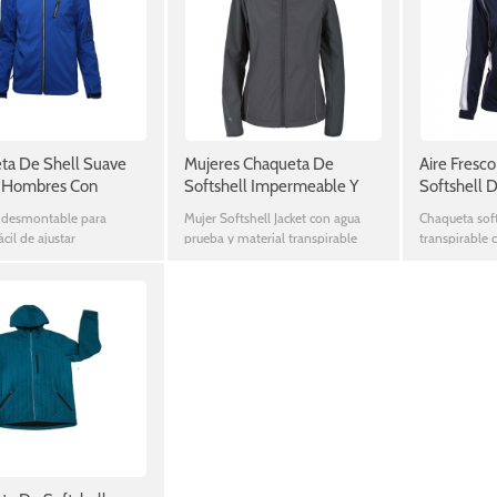
ta De Shell Suave
Mujeres Chaqueta De
Aire Fresc
 Hombres Con
Softshell Impermeable Y
Softshell 
a Desmontable
Transpirable
Sin Capuch
 desmontable para
Mujer Softshell Jacket con agua
Chaqueta sof
ácil de ajustar
prueba y material transpirable
transpirable 
competitivo 