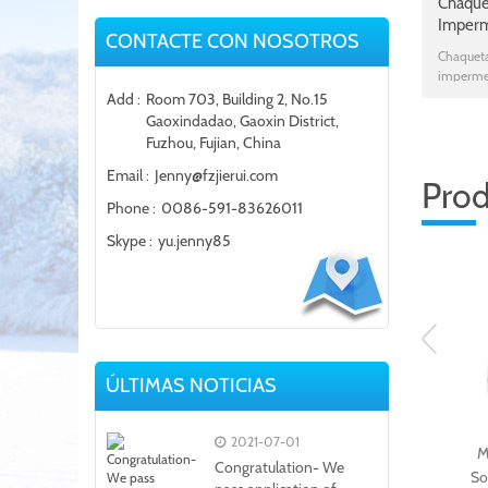
Chaque
Imperm
CONTACTE CON NOSOTROS
Hoody 
Chaqueta
impermea
hoody d
Add :
Room 703, Building 2, No.15
Gaoxindadao, Gaoxin District,
Fuzhou, Fujian, China
Email :
Jenny@fzjierui.com
Prod
Phone :
0086-591-83626011
Skype :
yu.jenny85
ÚLTIMAS NOTICIAS
2021-07-01
Chaqueta
M
Congratulation- We
rompevientos de
So