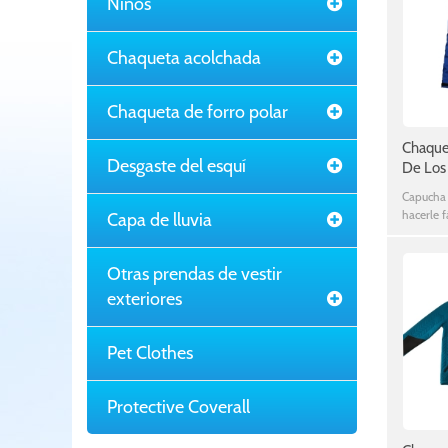
Niños
Chaqueta acolchada
Chaqueta de forro polar
Chaque
Desgaste del esquí
De Los
Capuch
Capucha
hacerle f
Capa de lluvia
Otras prendas de vestir
exteriores
Pet Clothes
Protective Coverall