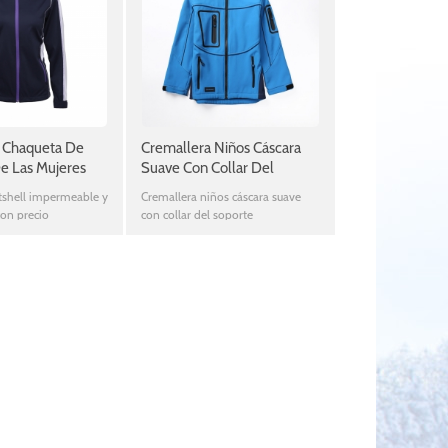
o Chaqueta De
Cremallera Niños Cáscara
De Las Mujeres
Suave Con Collar Del
a
Soporte
tshell impermeable y
Cremallera niños cáscara suave
con precio
con collar del soporte
y buena calidad