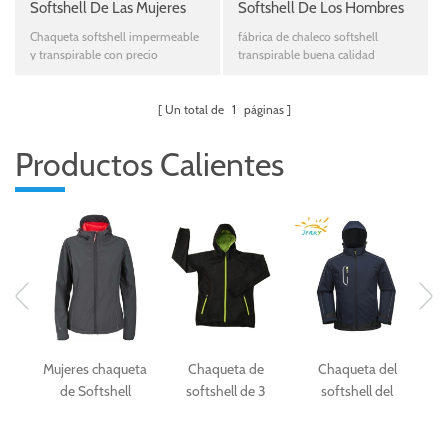
Softshell De Las Mujeres
Softshell De Los Hombres
Sin Capucha
Del Color De Cuello
Chaqueta softshell impermeable
fábrica de chaleco softshell
Contraste
y transpirable con precio
transpirable buena calidad
competitivo y buena calidad
directamente de la fuente
Un total de
1
páginas
Productos Calientes
Mujeres chaqueta
Chaqueta de
Chaqueta del
Ch
 de
de Softshell
softshell de 3
softshell del
la
impermeable y
capas de moda
deporte al aire
transpirable
negra para las
libre de los