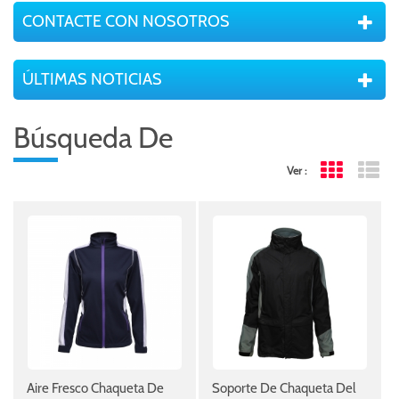
CONTACTE CON NOSOTROS
ÚLTIMAS NOTICIAS
Búsqueda De
Ver :
Grid View
Lis
Aire Fresco Chaqueta De
Soporte De Chaqueta Del