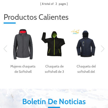
A total of
2
pages
Productos Calientes
Mujeres chaqueta
Chaqueta de
Chaqueta del
Ch
 de
de Softshell
softshell de 3
softshell del
la
impermeable y
capas de moda
deporte al aire
transpirable
negra para las
libre de los
mujeres
hombres de la tela
del softshell
impermeable de la
Boletín De Noticias
manera